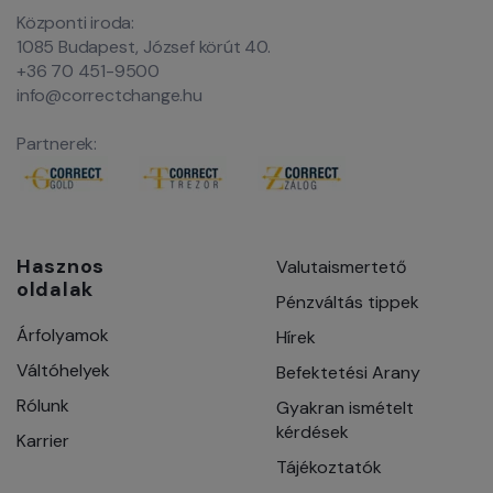
Központi iroda:
1085 Budapest, József körút 40.
+36 70 451-9500
info@correctchange.hu
Partnerek:
Hasznos
Valutaismertető
oldalak
Pénzváltás tippek
Árfolyamok
Hírek
Váltóhelyek
Befektetési Arany
Rólunk
Gyakran ismételt
kérdések
Karrier
Tájékoztatók