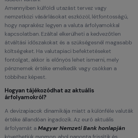
Amennyiben külföldi utazást tervez vagy
nemzetközi vásárlásokat eszközöl, létfontosságú,
hogy naprakész legyen a valuta árfolyamokkal
kapcsolatban. Ezáltal elkerülheti a kedvezőtlen
átváltási időszakokat és a szükségesnél magasabb
költségeket. Ha valutapiaci befektetéseket
fontolgat, akkor is előnyös lehet ismerni, mely
pénznemek értéke emelkedik vagy csökken a
többihez képest.
Hogyan tájékozódhat az aktuális
árfolyamokról?
A devizapiacok dinamikája miatt a különféle valuták
értéke állandóan ingadozik. Az euró aktuális
árfolyamát a
Magyar Nemzeti Bank honlapján
követhetjük nyomon, ahol naponta frissítik és