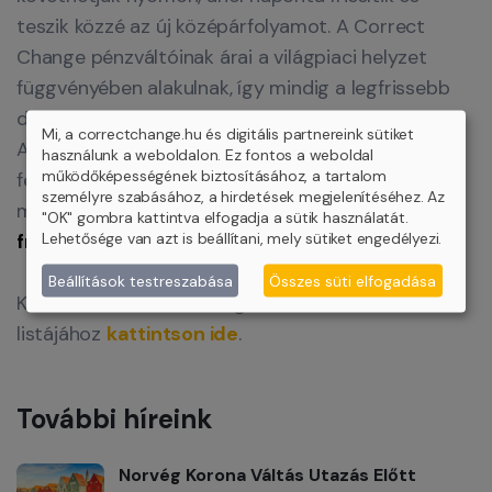
teszik közzé az új középárfolyamot. A Correct
Change pénzváltóinak árai a világpiaci helyzet
függvényében alakulnak, így mindig a legfrissebb
devizaárfolyamokat tükrözik.
Mi, a correctchange.hu és digitális partnereink sütiket
Az euró (és más valuták) legújabb árfolyamait
használunk a weboldalon. Ez fontos a weboldal
működőképességének biztosításához, a tartalom
fényújságjainkon és weboldalunkon is
személyre szabásához, a hirdetések megjelenítéséhez. Az
megtalálhatja, ahol
minden nap folyamatosan
"OK" gombra kattintva elfogadja a sütik használatát.
Lehetősége van azt is beállítani, mely sütiket engedélyezi.
frissülő árfolyamokkal várjuk
.
Beállítások testreszabása
Összes süti elfogadása
Keresse váltóinkat országszerte. Üzleteink
listájához
kattintson ide
.
További híreink
Norvég Korona Váltás Utazás Előtt