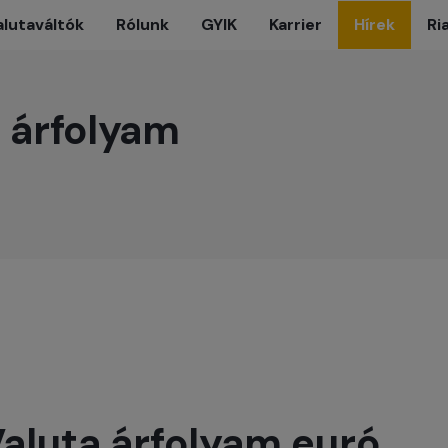
alutaváltók
Rólunk
GYIK
Karrier
Hírek
Ri
a árfolyam
Valuta árfolyam euró