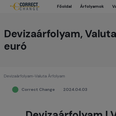
Főoldal
Árfolyamok
V
Devizaárfolyam, Valut
euró
Devizaárfolyam-Valuta Árfolyam
Correct Change
2024.04.03
Devizaárfolyam | 