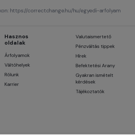
nkon: https://correctchange.hu/hu/egyedi-arfolyam
Hasznos
Valutaismertető
oldalak
Pénzváltás tippek
Árfolyamok
Hírek
Váltóhelyek
Befektetési Arany
Rólunk
Gyakran ismételt
kérdések
Karrier
Tájékoztatók