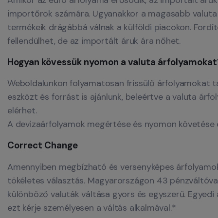
Amikor az euró árfolyama erősödik, az importált áruk
importőrök számára. Ugyanakkor a magasabb valuta á
termékeik drágábbá válnak a külföldi piacokon. Fordí
fellendülhet, de az importált áruk ára nőhet.
Hogyan kövessük nyomon a valuta árfolyamokat
Weboldalunkon folyamatosan frissülő árfolyamokat t
eszközt és forrást is ajánlunk, beleértve a valuta árf
elérhet.
A devizaárfolyamok megértése és nyomon követése 
Correct Change
Amennyiben megbízható és versenyképes árfolyamoka
tökéletes választás. Magyarországon 43 pénzváltóval
különböző valuták váltása gyors és egyszerű. Egyedi 
ezt kérje személyesen a váltás alkalmával.*