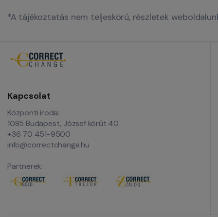
*A tájékoztatás nem teljeskörű, részletek weboldalu
Kapcsolat
Központi iroda:
1085 Budapest, József körút 40.
+36 70 451-9500
info@correctchange.hu
Partnerek: