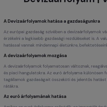
A Devizaárfolyamok hatása a gazdaságunkra
Az európai gazdaság szívében a devizaárfolyamok vá
érzékelni a legkisebb gazdasági rezdüléseket is. A va
hatással vannak mindennapi életünkre, befektetéseink
A devizaárfolyamok mozgása
A devizaárfolyamok folyamatosan változnak, reagálva
és piaci hangulatokra. Az euró árfolyama különösen f
tagállamok gazdaságait összeköti és jelentős hatást 
rátákra.
Az euró árfolyamának hatása