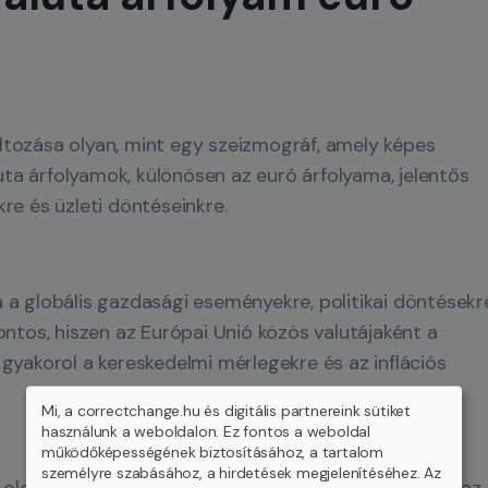
ltozása olyan, mint egy szeizmográf, amely képes
luta árfolyamok, különösen az euró árfolyama, jelentős
re és üzleti döntéseinkre.
 a globális gazdasági eseményekre, politikai döntésekr
ontos, hiszen az Európai Unió közös valutájaként a
gyakorol a kereskedelmi mérlegekre és az inflációs
Mi, a correctchange.hu és digitális partnereink sütiket
használunk a weboldalon. Ez fontos a weboldal
működőképességének biztosításához, a tartalom
személyre szabásához, a hirdetések megjelenítéséhez. Az